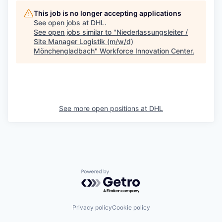
This job is no longer accepting applications
See open jobs at
DHL
.
See open jobs similar to "
Niederlassungsleiter /
Site Manager Logistik (m/w/d)
Mönchengladbach
"
Workforce Innovation Center
.
See more open positions at
DHL
Powered by Getro.com
Privacy policy
Cookie policy