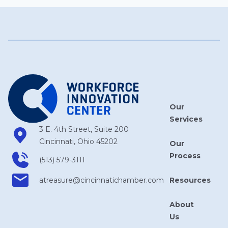
Our
Services
3 E. 4th Street, Suite 200
Cincinnati, Ohio 45202
Our
Process
(513) 579-3111
Resources
atreasure​@cincinnatichamber​.com
About
Us