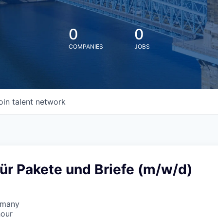
0
0
COMPANIES
JOBS
oin talent network
ür Pakete und Briefe (m/w/d)
rmany
hour