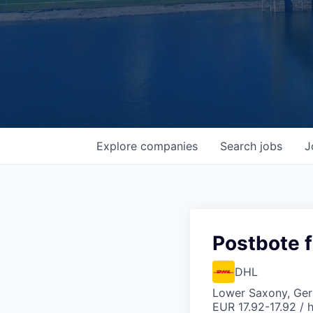
Explore
companies
Search
jobs
J
Postbote f
DHL
Lower Saxony, Ge
EUR 17.92-17.92 / 