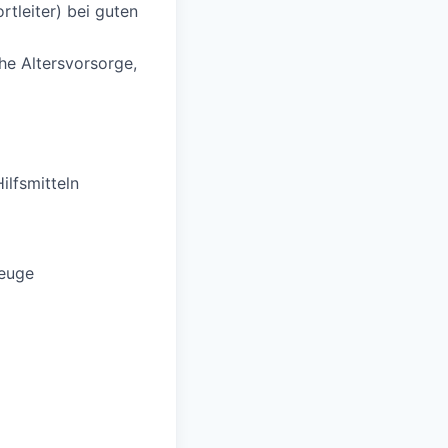
tleiter) bei guten
che Altersvorsorge,
ilfsmitteln
zeuge