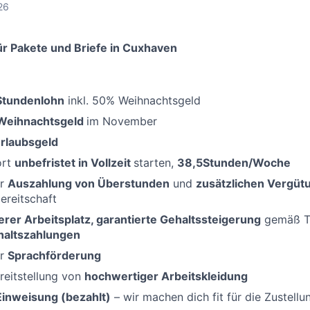
26
r Pakete und Briefe in Cuxhaven
-Stundenlohn
inkl. 50% Weihnachtsgeld
Weihnachtsgeld
im November
rlaubsgeld
ort
unbefristet in Vollzeit
starten,
38,5Stunden/Woche
er
Auszahlung von Überstunden
und
zusätzlichen Vergüt
bereitschaft
erer Arbeitsplatz, garantierte Gehaltssteigerung
gemäß Ta
haltszahlungen
er
Sprachförderung
reitstellung von
hochwertiger Arbeitskleidung
Einweisung (bezahlt)
– wir machen dich fit für die Zustellu