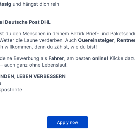
ässig
und hängst dich rein
ei Deutsche Post DHL
st du den Menschen in deinem Bezirk Brief- und Paketsend
 Wetter die Laune verderben. Auch
Quereinsteiger
,
Rentne
ch willkommen, denn du zählst, wie du bist!
f deine Bewerbung als
Fahrer
, am besten
online!
Klicke dazu
– auch ganz ohne Lebenslauf.
NDEN, LEBEN VERBESSERN
s
spostbote
Apply now