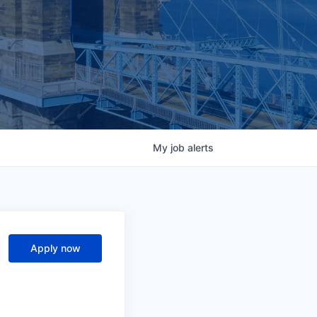
My
job
alerts
Apply now