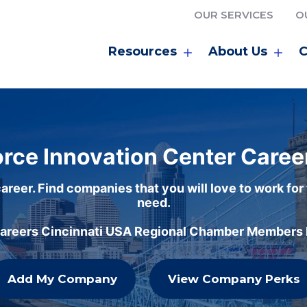
OUR SERVICES
O
Resources
About Us
C
rce Innovation Center Caree
areer. Find companies that you will love to work for
need.
careers Cincinnati USA Regional Chamber Members h
Add My Company
View Company Perks