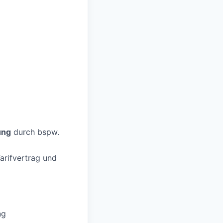
ung
durch bspw.
rifvertrag und
ng