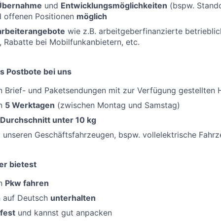
 Übernahme
und
Entwicklungsmöglichkeiten
(bspw. Standor
d offenen Positionen
möglich
tarbeiterangebote
wie z.B. arbeitgeberfinanzierte betriebli
, Rabatte bei Mobilfunkanbietern, etc.
s Postbote bei uns
 Brief- und Paketsendungen mit zur Verfügung gestellten H
an
5 Werktagen
(zwischen Montag und Samstag)
 Durchschnitt unter 10 kg
 unseren Geschäftsfahrzeugen, bspw. vollelektrische Fahr
er bietest
en
Pkw fahren
h auf Deutsch
unterhalten
fest
und kannst gut anpacken