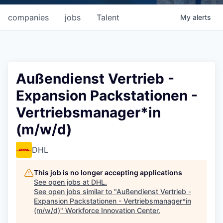
companies
jobs
Talent
My
alerts
Außendienst Vertrieb -
Expansion Packstationen -
Vertriebsmanager*in
(m/w/d)
DHL
This job is no longer accepting applications
See open jobs at
DHL
.
See open jobs similar to "
Außendienst Vertrieb -
Expansion Packstationen - Vertriebsmanager*in
(m/w/d)
"
Workforce Innovation Center
.