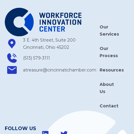
Our
Services
3 E. 4th Street, Suite 200
Cincinnati, Ohio 45202
Our
Process
(513) 579-3111
Resources
atreasure​@cincinnatichamber​.com
About
Us
Contact
FOLLOW US