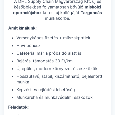
A DHL Supply Chain Magyarország Kft. új és
későbbiekben folyamatosan bővülő
miskolci
operációjához
keresi új kollégáját
Targoncás
munkakörbe.
Amit kínálunk:
Versenyképes fizetés + műszakpótlék
Havi bónusz
Cafeteria, már a próbaidő alatt is
Bejárási támogatás 30 Ft/km
Új épület, modern környezet és eszközök
Hosszútávú, stabil, kiszámítható, bejelentett
munka
Képzési és fejlődési lehetőség
Munkaruha és munkavédelmi eszközök
Feladatok: