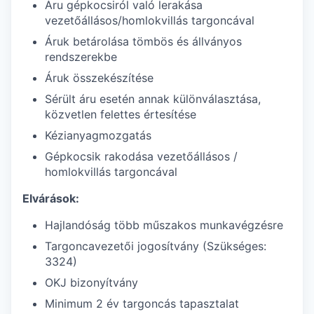
Áru gépkocsiról való lerakása
vezetőállásos/homlokvillás targoncával
Áruk betárolása tömbös és állványos
rendszerekbe
Áruk összekészítése
Sérült áru esetén annak különválasztása,
közvetlen felettes értesítése
Kézianyagmozgatás
Gépkocsik rakodása vezetőállásos /
homlokvillás targoncával
Elvárások:
Hajlandóság több műszakos munkavégzésre
Targoncavezetői jogosítvány (Szükséges:
3324)
OKJ bizonyítvány
Minimum 2 év targoncás tapasztalat