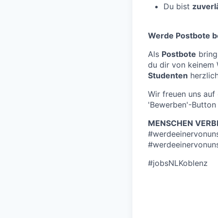
Du bist
zuverl
Werde Postbote b
Als
Postbote
bring
du dir von keinem 
Studenten
herzlich
Wir freuen uns au
'Bewerben'-Button 
MENSCHEN VERBI
#werdeeinervonun
#werdeeinervonun
#jobsNLKoblenz