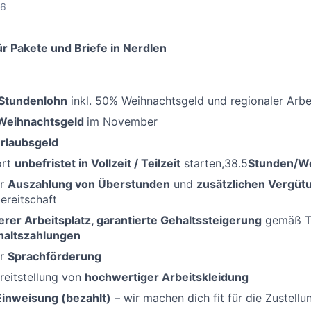
26
r Pakete und Briefe in Nerdlen
-Stundenlohn
inkl. 50% Weihnachtsgeld und regionaler Arb
Weihnachtsgeld
im November
rlaubsgeld
ort
unbefristet in Vollzeit / Teilzeit
starten,38.5
Stunden/W
er
Auszahlung von Überstunden
und
zusätzlichen Vergüt
bereitschaft
erer Arbeitsplatz, garantierte Gehaltssteigerung
gemäß Ta
haltszahlungen
er
Sprachförderung
reitstellung von
hochwertiger Arbeitskleidung
Einweisung (bezahlt)
– wir machen dich fit für die Zustellu