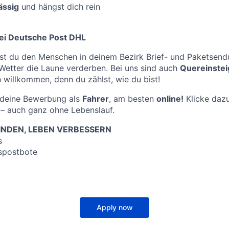
ässig
und hängst dich rein
ei Deutsche Post DHL
st du den Menschen in deinem Bezirk Brief- und Paketsend
Wetter die Laune verderben. Bei uns sind auch
Quereinstei
 willkommen, denn du zählst, wie du bist!
f deine Bewerbung als
Fahrer
, am besten
online!
Klicke dazu
– auch ganz ohne Lebenslauf.
NDEN, LEBEN VERBESSERN
s
spostbote
Apply now