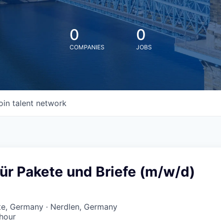
0
0
COMPANIES
JOBS
oin talent network
ür Pakete und Briefe (m/w/d)
te, Germany · Nerdlen, Germany
hour