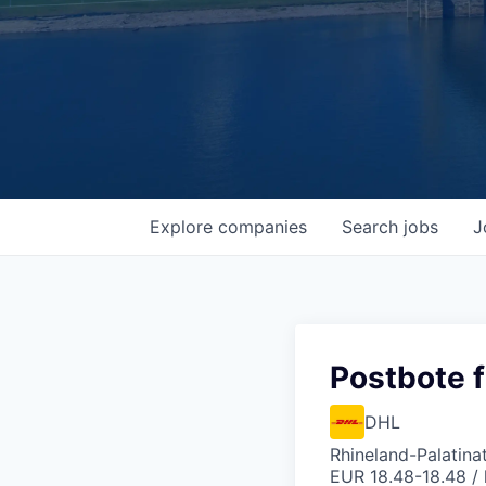
Explore
companies
Search
jobs
J
Postbote f
DHL
Rhineland-Palatina
EUR 18.48-18.48 / 