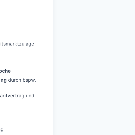
eitsmarktzulage
oche
ung
durch bspw.
rifvertrag und
ng