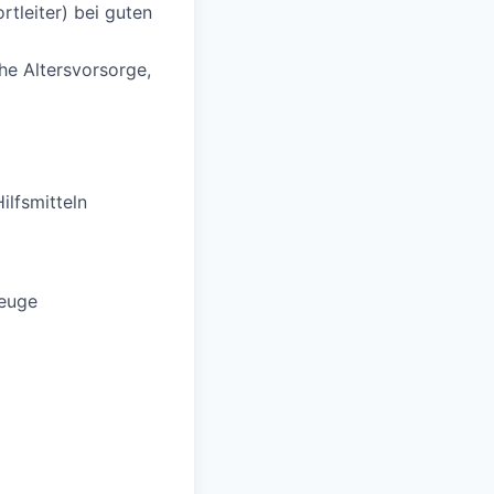
tleiter) bei guten
che Altersvorsorge,
ilfsmitteln
zeuge