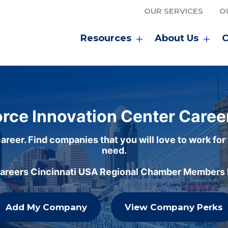
OUR SERVICES
O
Resources
About Us
C
rce Innovation Center Caree
areer. Find companies that you will love to work for
need.
careers Cincinnati USA Regional Chamber Members h
Add My Company
View Company Perks