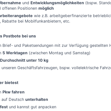
 Übernahme
und
Entwicklungsmöglichkeiten
(bspw. Standor
d offenen Positionen
möglich
tarbeiterangebote
wie z.B. arbeitgeberfinanzierte betriebli
, Rabatte bei Mobilfunkanbietern, etc.
s Postbote bei uns
 Brief- und Paketsendungen mit zur Verfügung gestellten H
an
5 Werktagen
(zwischen Montag und Samstag)
 Durchschnitt unter 10 kg
 unseren Geschäftsfahrzeugen, bspw. vollelektrische Fahr
er bietest
en
Pkw fahren
h auf Deutsch
unterhalten
fest
und kannst gut anpacken