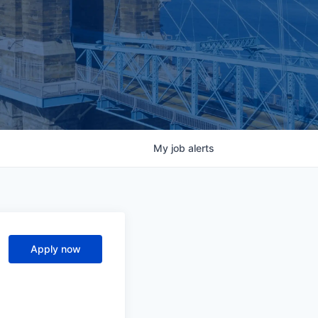
My
job
alerts
Apply now