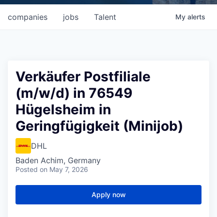
companies
jobs
Talent
My
alerts
Verkäufer Postfiliale
(m/w/d) in 76549
Hügelsheim in
Geringfügigkeit (Minijob)
DHL
Baden Achim, Germany
Posted
on May 7, 2026
Apply now