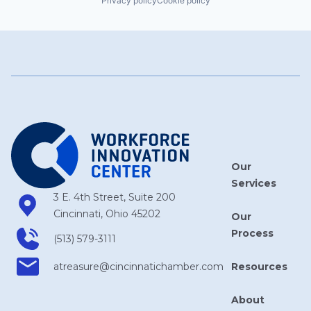
Privacy policy
Cookie policy
Our
Services
3 E. 4th Street, Suite 200
Cincinnati, Ohio 45202
Our
Process
(513) 579-3111
Resources
atreasure​@cincinnatichamber​.com
About