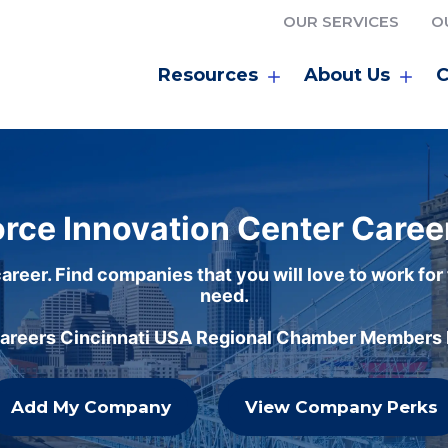
OUR SERVICES
O
Resources
About Us
C
rce Innovation Center Caree
areer. Find companies that you will love to work for
need.
careers Cincinnati USA Regional Chamber Members h
Add My Company
View Company Perks