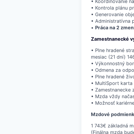
• Koordinovanie n
• Kontrola plánu p
• Generovanie obj
• Administratívna 
•
Práca na 2 zmen
Zamestnanecké vý
• Plne hradené st
mesiac (21 dní) 14
• Výkonnostný bon
• Odmena za odpo
• Plne hradené živ
• MultiSport karta
• Zamestnanecke zľ
• Mzda vždy načas
• Možnosť kariérne
Mzdové podmienky
1 743€ základná 
(Finálna mzda bude