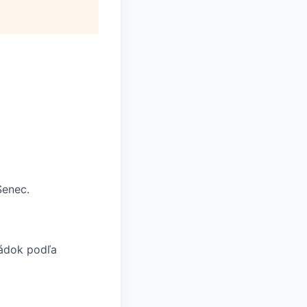
Senec.
ládok podľa