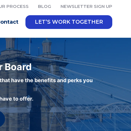
UR PROCESS
BLOG
NEWSLETTER SIGN UP
ontact
LET’S WORK TOGETHER
r Board
 that have the benefits and perks you
ave to offer.