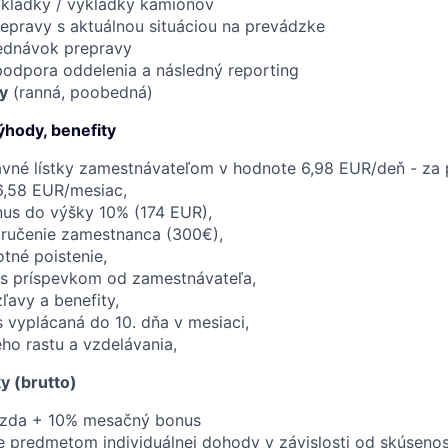
akládky / vykládky kamiónov
repravy s aktuálnou situáciou na prevádzke
ednávok prepravy
podpora oddelenia a následný reporting
y
(ranná, poobedná)
hody, benefity
ravné lístky zamestnávateľom v hodnote 6,98 EUR/deň - za
6,58 EUR/mesiac,
us do výšky 10% (174 EUR),
ručenie zamestnanca (300€),
otné poistenie,
 s príspevkom od zamestnávateľa,
avy a benefity,
 vyplácaná do 10. dňa v mesiaci,
ho rastu a vzdelávania,
 (brutto)
mzda + 10% mesačný bonus
 predmetom individuálnej dohody v závislosti od skúsenos