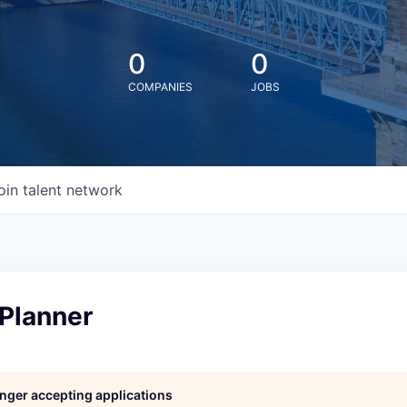
0
0
COMPANIES
JOBS
oin talent network
 Planner
longer accepting applications