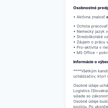
Osobnostné predp
• Aktívna znalosť
• Ochota pracova
• Nemecký jazyk 
• Stredoškolské vz
• Záujem o prácu v
• Pro-aktivita v r
• MS Office – pokr
Informácie o výb
****Všetkým kandi
uchádzačov, ktorí 
Osobné údaje uchá
Logistics (Slovakia)
súlade so zákonom 
Osobné údaje budú
pozíciu. Po ukonč