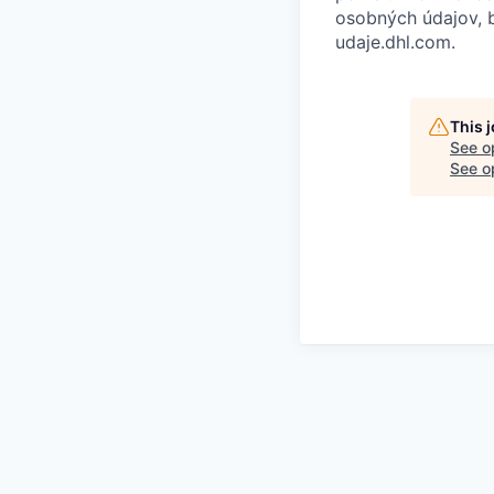
osobných údajov, b
udaje.dhl.com.
This 
See o
See op