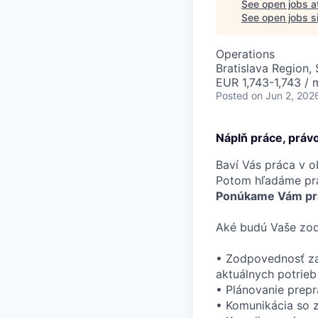
See open jobs a
See open jobs si
Operations
Bratislava Region,
EUR 1,743-1,743 / 
Posted
on Jun 2, 202
Náplň práce, práv
Baví Vás práca v ob
Potom hľadáme pr
Ponúkame Vám pr
Aké budú Vaše zod
• Zodpovednosť za
aktuálnych potrieb 
• Plánovanie prep
• Komunikácia so 