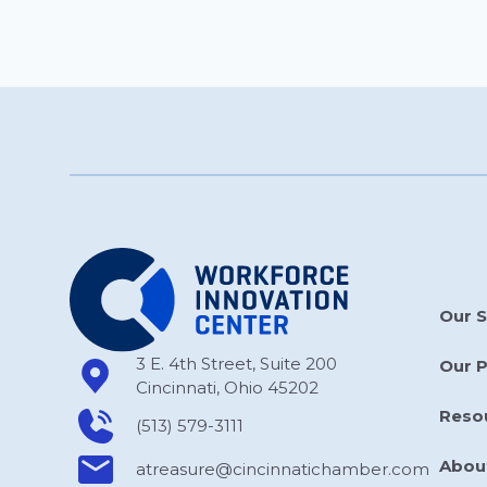
Our S
3 E. 4th Street, Suite 200
Our 
Cincinnati, Ohio 45202
Reso
(513) 579-3111
Abou
atreasure​@cincinnatichamber​.com