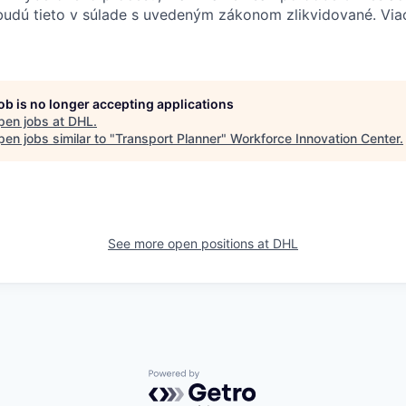
udú tieto v súlade s uvedeným zákonom zlikvidované. Viac
job is no longer accepting applications
pen jobs at
DHL
.
en jobs similar to "
Transport Planner
"
Workforce Innovation Center
.
See more open positions at
DHL
Powered by Getro.com