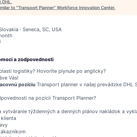
t
DHL
.
milar to "
Transport Planner
"
Workforce Innovation Center
.
 Slovakia · Seneca, SC, USA
month
6
omoci a zodpovednosti
lasti logistiky? Hovoríte plynule po anglicky?
áve Vás!
acovnú pozíciu
Transport planner v našej prevádzke DHL 
povednosti na pozícii Transport Planner?
 vytváranie týždenných a denných plánov nakládok a vyk
klienta
ravy
zákazníkom