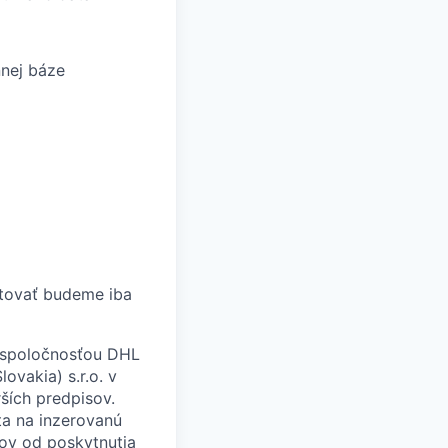
nnej báze
tovať budeme iba
 spoločnosťou DHL
lovakia) s.r.o. v
ších predpisov.
a na inzerovanú
ov od poskytnutia