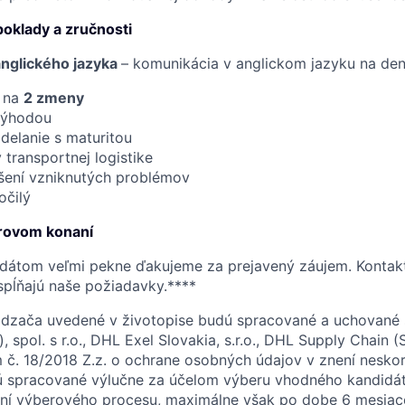
oklady a zručnosti
anglického jazyka
– komunikácia v anglickom jazyku na de
ť na
2 zmeny
výhodou
delanie s maturitou
 transportnej logistike
iešení vzniknutých problémov
očilý
erovom konaní
dátom veľmi pekne ďakujeme za prejavený záujem. Kontak
spĺňajú naše požiadavky.****
dzača uvedené v životopise budú spracované a uchované
, spol. s r.o., DHL Exel Slovakia, s.r.o., DHL Supply Chain (S
č. 18/2018 Z.z. o ochrane osobných údajov v znení neskor
 spracované výlučne za účelom výberu vhodného kandidát
ení výberového procesu, maximálne však po dobe 6 mesiac